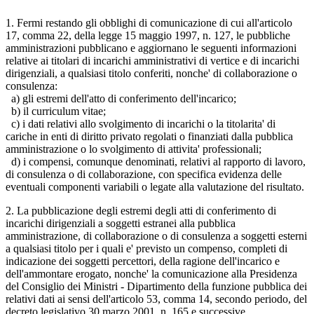
1. Fermi restando gli obblighi di comunicazione di cui all'articolo
17, comma 22, della legge 15 maggio 1997, n. 127, le pubbliche
amministrazioni pubblicano e aggiornano le seguenti informazioni
relative ai titolari di incarichi amministrativi di vertice e di incarichi
dirigenziali, a qualsiasi titolo conferiti, nonche' di collaborazione o
consulenza:
a) gli estremi dell'atto di conferimento dell'incarico;
b) il curriculum vitae;
c) i dati relativi allo svolgimento di incarichi o la titolarita' di
cariche in enti di diritto privato regolati o finanziati dalla pubblica
amministrazione o lo svolgimento di attivita' professionali;
d) i compensi, comunque denominati, relativi al rapporto di lavoro,
di consulenza o di collaborazione, con specifica evidenza delle
eventuali componenti variabili o legate alla valutazione del risultato.
2. La pubblicazione degli estremi degli atti di conferimento di
incarichi dirigenziali a soggetti estranei alla pubblica
amministrazione, di collaborazione o di consulenza a soggetti esterni
a qualsiasi titolo per i quali e' previsto un compenso, completi di
indicazione dei soggetti percettori, della ragione dell'incarico e
dell'ammontare erogato, nonche' la comunicazione alla Presidenza
del Consiglio dei Ministri - Dipartimento della funzione pubblica dei
relativi dati ai sensi dell'articolo 53, comma 14, secondo periodo, del
decreto legislativo 30 marzo 2001, n. 165 e successive