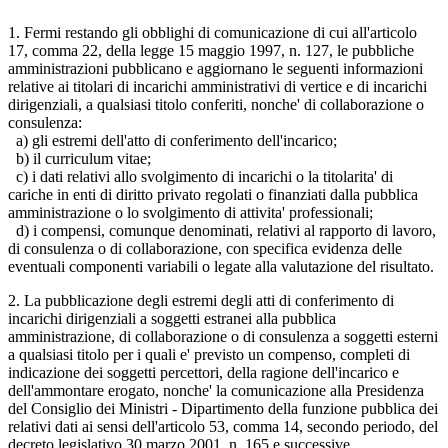
1. Fermi restando gli obblighi di comunicazione di cui all'articolo
17, comma 22, della legge 15 maggio 1997, n. 127, le pubbliche
amministrazioni pubblicano e aggiornano le seguenti informazioni
relative ai titolari di incarichi amministrativi di vertice e di incarichi
dirigenziali, a qualsiasi titolo conferiti, nonche' di collaborazione o
consulenza:
a) gli estremi dell'atto di conferimento dell'incarico;
b) il curriculum vitae;
c) i dati relativi allo svolgimento di incarichi o la titolarita' di
cariche in enti di diritto privato regolati o finanziati dalla pubblica
amministrazione o lo svolgimento di attivita' professionali;
d) i compensi, comunque denominati, relativi al rapporto di lavoro,
di consulenza o di collaborazione, con specifica evidenza delle
eventuali componenti variabili o legate alla valutazione del risultato.
2. La pubblicazione degli estremi degli atti di conferimento di
incarichi dirigenziali a soggetti estranei alla pubblica
amministrazione, di collaborazione o di consulenza a soggetti esterni
a qualsiasi titolo per i quali e' previsto un compenso, completi di
indicazione dei soggetti percettori, della ragione dell'incarico e
dell'ammontare erogato, nonche' la comunicazione alla Presidenza
del Consiglio dei Ministri - Dipartimento della funzione pubblica dei
relativi dati ai sensi dell'articolo 53, comma 14, secondo periodo, del
decreto legislativo 30 marzo 2001, n. 165 e successive